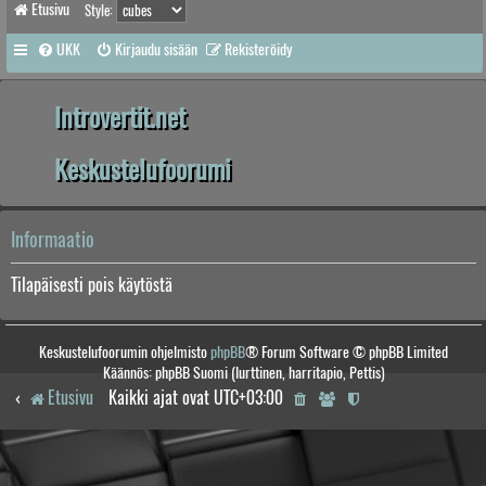
Etusivu
Style:
UKK
Kirjaudu sisään
Rekisteröidy
Introvertit.net
Keskustelufoorumi
Informaatio
Tilapäisesti pois käytöstä
Keskustelufoorumin ohjelmisto
phpBB
® Forum Software © phpBB Limited
Käännös: phpBB Suomi (lurttinen, harritapio, Pettis)
Etusivu
Kaikki ajat ovat
UTC+03:00