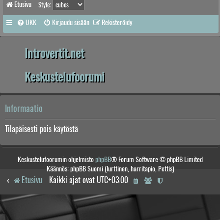
Etusivu
Style:
UKK
Kirjaudu sisään
Rekisteröidy
Introvertit.net
Keskustelufoorumi
Informaatio
Tilapäisesti pois käytöstä
Keskustelufoorumin ohjelmisto
phpBB
® Forum Software © phpBB Limited
Käännös: phpBB Suomi (lurttinen, harritapio, Pettis)
Etusivu
Kaikki ajat ovat
UTC+03:00