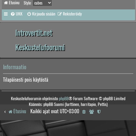
Etusivu
Style:
UKK
Kirjaudu sisään
Rekisteröidy
Introvertit.net
Keskustelufoorumi
Informaatio
Tilapäisesti pois käytöstä
Keskustelufoorumin ohjelmisto
phpBB
® Forum Software © phpBB Limited
Käännös: phpBB Suomi (lurttinen, harritapio, Pettis)
Etusivu
Kaikki ajat ovat
UTC+03:00