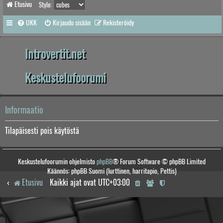
Etusivu
Style:
UKK
Kirjaudu sisään
Rekisteröidy
Introvertit.net
Keskustelufoorumi
Informaatio
Tilapäisesti pois käytöstä
Keskustelufoorumin ohjelmisto
phpBB
® Forum Software © phpBB Limited
Käännös: phpBB Suomi (lurttinen, harritapio, Pettis)
Etusivu
Kaikki ajat ovat
UTC+03:00