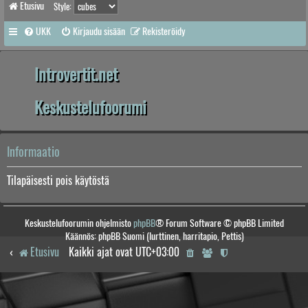
Etusivu
Style:
UKK
Kirjaudu sisään
Rekisteröidy
Introvertit.net
Keskustelufoorumi
Informaatio
Tilapäisesti pois käytöstä
Keskustelufoorumin ohjelmisto
phpBB
® Forum Software © phpBB Limited
Käännös: phpBB Suomi (lurttinen, harritapio, Pettis)
Etusivu
Kaikki ajat ovat
UTC+03:00