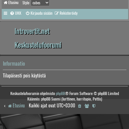
Etusivu
Style:
UKK
Kirjaudu sisään
Rekisteröidy
Introvertit.net
Keskustelufoorumi
Informaatio
Tilapäisesti pois käytöstä
Keskustelufoorumin ohjelmisto
phpBB
® Forum Software © phpBB Limited
Käännös: phpBB Suomi (lurttinen, harritapio, Pettis)
Etusivu
Kaikki ajat ovat
UTC+03:00