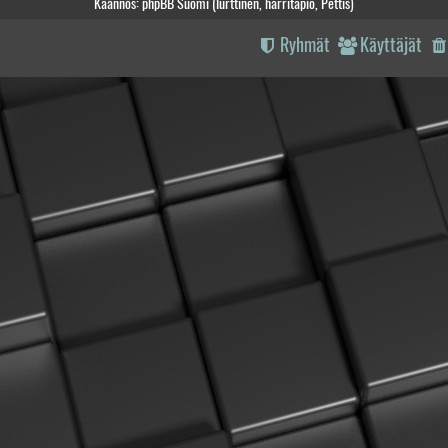
Käännös: phpBB Suomi (lurttinen, harritapio, Pettis)
Ryhmät
Käyttäjät