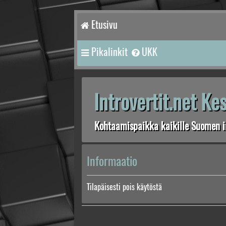
Etusivu
Pikalinkit
UKK
Introvertit.net K
Kohtaamispaikka kaikille Suomen in
Informaatio
Tilapäisesti pois käytöstä