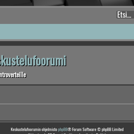
eskustelufoorumi
troverteille
Keskustelufoorumin ohjelmisto
phpBB
® Forum Software © phpBB Limited