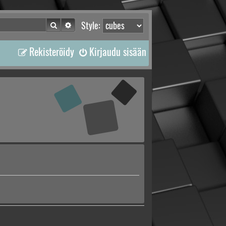
Etsi
Tarkennettu haku
Style:
Rekisteröidy
Kirjaudu sisään