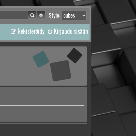
Etsi
Tarkennettu haku
Style:
Rekisteröidy
Kirjaudu sisään