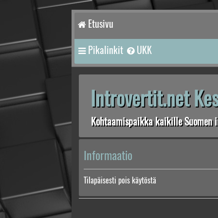
Etusivu
Pikalinkit
UKK
Introvertit.net K
Kohtaamispaikka kaikille Suomen in
Informaatio
Tilapäisesti pois käytöstä