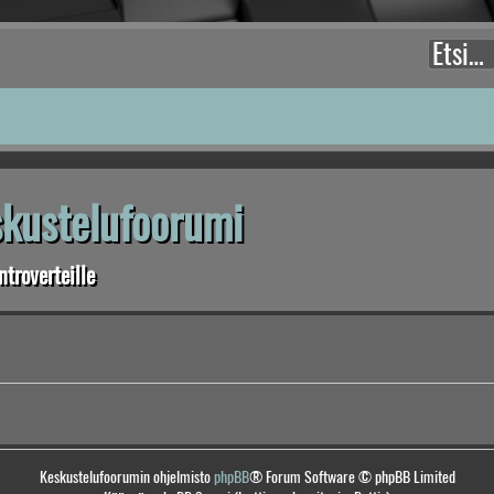
eskustelufoorumi
troverteille
Keskustelufoorumin ohjelmisto
phpBB
® Forum Software © phpBB Limited