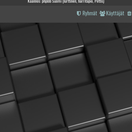
Käännös: phpBB Suomi (lurttinen, harritapio, Pettis)
Ryhmät
Käyttäjät