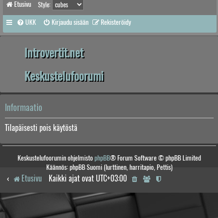
Etusivu
Style:
UKK
Kirjaudu sisään
Rekisteröidy
Introvertit.net
Keskustelufoorumi
Informaatio
Tilapäisesti pois käytöstä
Keskustelufoorumin ohjelmisto
phpBB
® Forum Software © phpBB Limited
Käännös: phpBB Suomi (lurttinen, harritapio, Pettis)
Etusivu
Kaikki ajat ovat
UTC+03:00