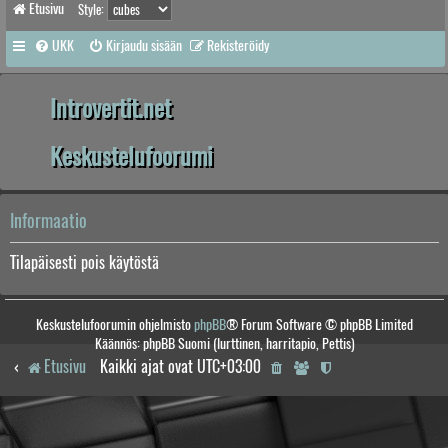
Etusivu
Style:
UKK
Kirjaudu sisään
Rekisteröidy
Introvertit.net
Keskustelufoorumi
Informaatio
Tilapäisesti pois käytöstä
Keskustelufoorumin ohjelmisto
phpBB
® Forum Software © phpBB Limited
Käännös: phpBB Suomi (lurttinen, harritapio, Pettis)
Etusivu
Kaikki ajat ovat
UTC+03:00