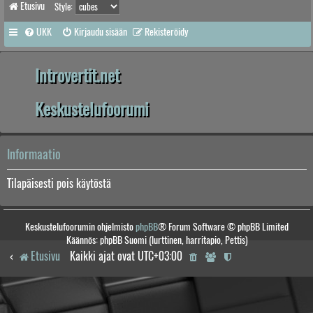
Etusivu
Style:
UKK
Kirjaudu sisään
Rekisteröidy
Introvertit.net
Keskustelufoorumi
Informaatio
Tilapäisesti pois käytöstä
Keskustelufoorumin ohjelmisto
phpBB
® Forum Software © phpBB Limited
Käännös: phpBB Suomi (lurttinen, harritapio, Pettis)
Etusivu
Kaikki ajat ovat
UTC+03:00