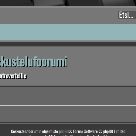
eskustelufoorumi
troverteille
Keskustelufoorumin ohjelmisto
phpBB
® Forum Software © phpBB Limited