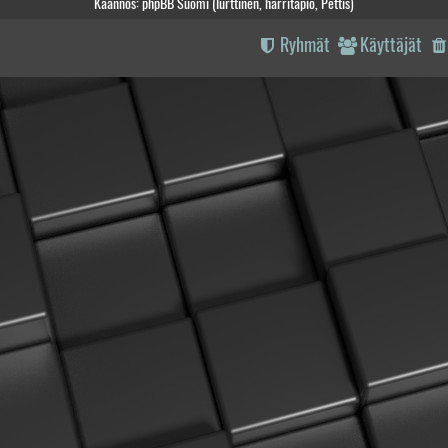
Käännös: phpBB Suomi (lurttinen, harritapio, Pettis)
Ryhmät
Käyttäjät