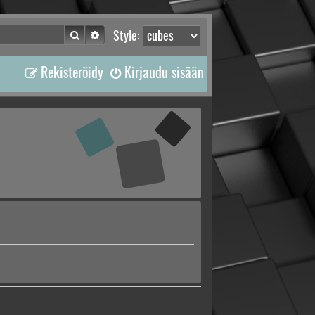
Etsi
Tarkennettu haku
Style:
Rekisteröidy
Kirjaudu sisään