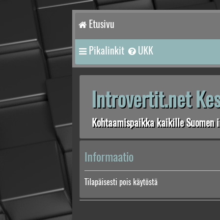
Etusivu
Pikalinkit
UKK
Introvertit.net K
Kohtaamispaikka kaikille Suomen in
Informaatio
Tilapäisesti pois käytöstä