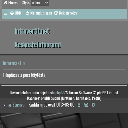
Etusivu
Style:
UKK
Kirjaudu sisään
Rekisteröidy
Introvertit.net
Keskustelufoorumi
Informaatio
Tilapäisesti pois käytöstä
Keskustelufoorumin ohjelmisto
phpBB
® Forum Software © phpBB Limited
Käännös: phpBB Suomi (lurttinen, harritapio, Pettis)
Etusivu
Kaikki ajat ovat
UTC+03:00