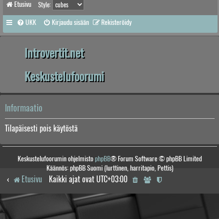
Etusivu
Style:
UKK
Kirjaudu sisään
Rekisteröidy
Introvertit.net
Keskustelufoorumi
Informaatio
Tilapäisesti pois käytöstä
Keskustelufoorumin ohjelmisto
phpBB
® Forum Software © phpBB Limited
Käännös: phpBB Suomi (lurttinen, harritapio, Pettis)
Etusivu
Kaikki ajat ovat
UTC+03:00