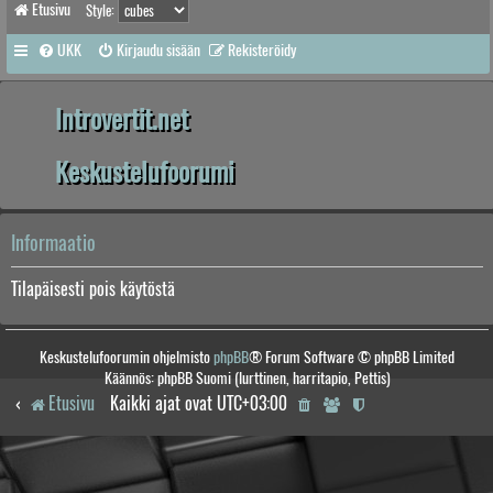
Etusivu
Style:
UKK
Kirjaudu sisään
Rekisteröidy
Introvertit.net
Keskustelufoorumi
Informaatio
Tilapäisesti pois käytöstä
Keskustelufoorumin ohjelmisto
phpBB
® Forum Software © phpBB Limited
Käännös: phpBB Suomi (lurttinen, harritapio, Pettis)
Etusivu
Kaikki ajat ovat
UTC+03:00