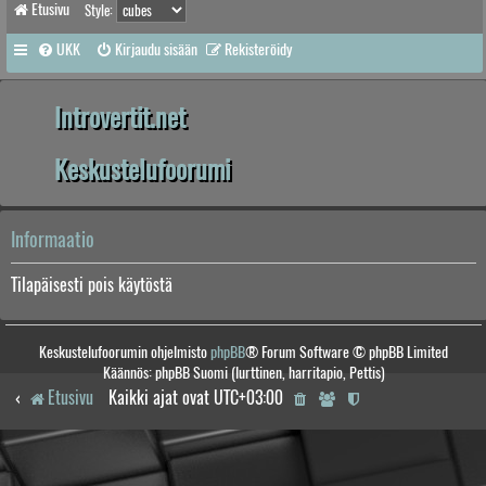
Etusivu
Style:
UKK
Kirjaudu sisään
Rekisteröidy
Introvertit.net
Keskustelufoorumi
Informaatio
Tilapäisesti pois käytöstä
Keskustelufoorumin ohjelmisto
phpBB
® Forum Software © phpBB Limited
Käännös: phpBB Suomi (lurttinen, harritapio, Pettis)
Etusivu
Kaikki ajat ovat
UTC+03:00