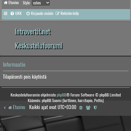
Etusivu
Style:
UKK
Kirjaudu sisään
Rekisteröidy
Introvertit.net
Keskustelufoorumi
Informaatio
Tilapäisesti pois käytöstä
Keskustelufoorumin ohjelmisto
phpBB
® Forum Software © phpBB Limited
Käännös: phpBB Suomi (lurttinen, harritapio, Pettis)
Etusivu
Kaikki ajat ovat
UTC+03:00