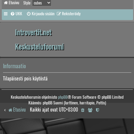
Etusivu
Style:
UKK
Kirjaudu sisään
Rekisteröidy
Introvertit.net
Keskustelufoorumi
Informaatio
Tilapäisesti pois käytöstä
Keskustelufoorumin ohjelmisto
phpBB
® Forum Software © phpBB Limited
Käännös: phpBB Suomi (lurttinen, harritapio, Pettis)
Etusivu
Kaikki ajat ovat
UTC+03:00