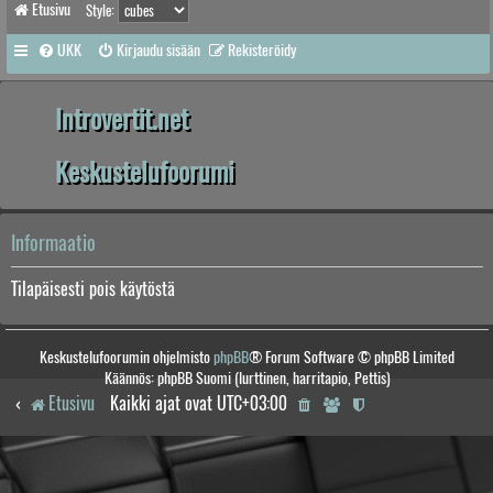
Etusivu
Style:
UKK
Kirjaudu sisään
Rekisteröidy
Introvertit.net
Keskustelufoorumi
Informaatio
Tilapäisesti pois käytöstä
Keskustelufoorumin ohjelmisto
phpBB
® Forum Software © phpBB Limited
Käännös: phpBB Suomi (lurttinen, harritapio, Pettis)
Etusivu
Kaikki ajat ovat
UTC+03:00