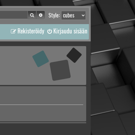
Etsi
Tarkennettu haku
Style:
Rekisteröidy
Kirjaudu sisään