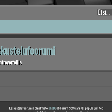
eskustelufoorumi
troverteille
Keskustelufoorumin ohjelmisto
phpBB
® Forum Software © phpBB Limited