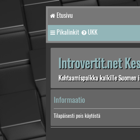
Etusivu
Pikalinkit
UKK
Introvertit.net K
Kohtaamispaikka kaikille Suomen in
Informaatio
Tilapäisesti pois käytöstä