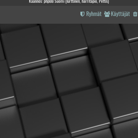
Käännös: phpBB Suomi (lurttinen, harritapio, Pettis)
Ryhmät
Käyttäjät