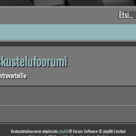
eskustelufoorumi
troverteille
Keskustelufoorumin ohjelmisto
phpBB
® Forum Software © phpBB Limited