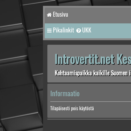
Etusivu
Pikalinkit
UKK
Introvertit.net K
Kohtaamispaikka kaikille Suomen in
Informaatio
Tilapäisesti pois käytöstä