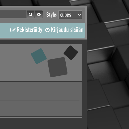
Etsi
Tarkennettu haku
Style:
Rekisteröidy
Kirjaudu sisään