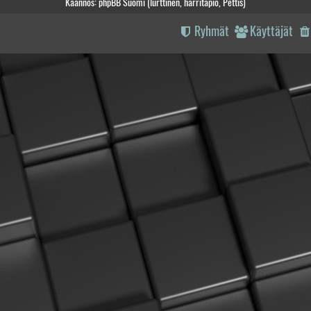
Käännös: phpBB Suomi (lurttinen, harritapio, Pettis)
Ryhmät
Käyttäjät