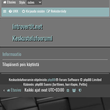
Etusivu
Style:
UKK
Kirjaudu sisään
Rekisteröidy
Introvertit.net
Keskustelufoorumi
Informaatio
Tilapäisesti pois käytöstä
Keskustelufoorumin ohjelmisto
phpBB
® Forum Software © phpBB Limited
Käännös: phpBB Suomi (lurttinen, harritapio, Pettis)
Etusivu
Kaikki ajat ovat
UTC+03:00