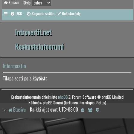
Etusivu
Style:
UKK
Kirjaudu sisään
Rekisteröidy
Introvertit.net
Keskustelufoorumi
Informaatio
Tilapäisesti pois käytöstä
Keskustelufoorumin ohjelmisto
phpBB
® Forum Software © phpBB Limited
Käännös: phpBB Suomi (lurttinen, harritapio, Pettis)
Etusivu
Kaikki ajat ovat
UTC+03:00