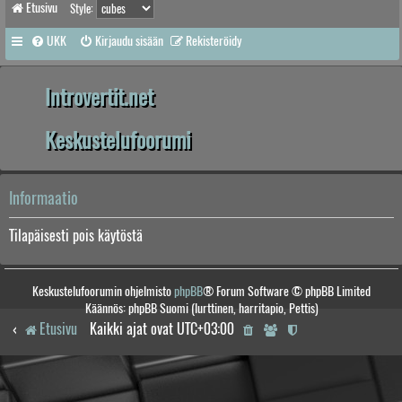
Etusivu
Style:
UKK
Kirjaudu sisään
Rekisteröidy
Introvertit.net
Keskustelufoorumi
Informaatio
Tilapäisesti pois käytöstä
Keskustelufoorumin ohjelmisto
phpBB
® Forum Software © phpBB Limited
Käännös: phpBB Suomi (lurttinen, harritapio, Pettis)
Etusivu
Kaikki ajat ovat
UTC+03:00