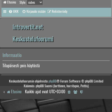
Etusivu
Style:
UKK
Kirjaudu sisään
Rekisteröidy
Introvertit.net
Keskustelufoorumi
Informaatio
Tilapäisesti pois käytöstä
Keskustelufoorumin ohjelmisto
phpBB
® Forum Software © phpBB Limited
Käännös: phpBB Suomi (lurttinen, harritapio, Pettis)
Etusivu
Kaikki ajat ovat
UTC+03:00