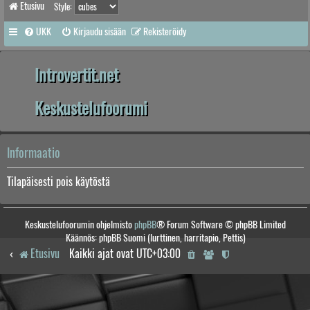
Etusivu
Style:
UKK
Kirjaudu sisään
Rekisteröidy
Introvertit.net
Keskustelufoorumi
Informaatio
Tilapäisesti pois käytöstä
Keskustelufoorumin ohjelmisto
phpBB
® Forum Software © phpBB Limited
Käännös: phpBB Suomi (lurttinen, harritapio, Pettis)
Etusivu
Kaikki ajat ovat
UTC+03:00