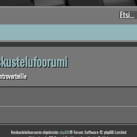
eskustelufoorumi
troverteille
Keskustelufoorumin ohjelmisto
phpBB
® Forum Software © phpBB Limited