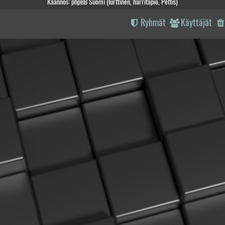
Käännös: phpBB Suomi (lurttinen, harritapio, Pettis)
Ryhmät
Käyttäjät