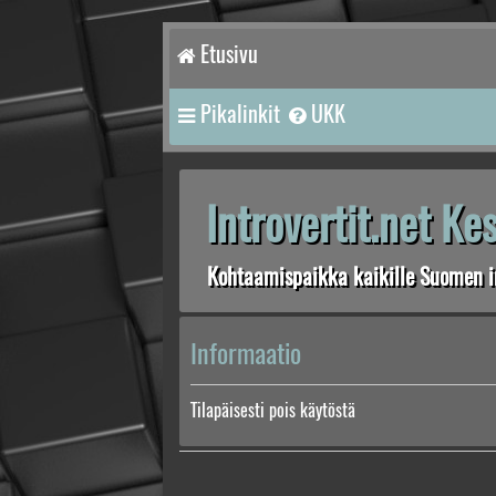
Etusivu
Pikalinkit
UKK
Introvertit.net K
Kohtaamispaikka kaikille Suomen in
Informaatio
Tilapäisesti pois käytöstä