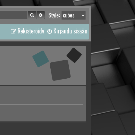
Etsi
Tarkennettu haku
Style:
Rekisteröidy
Kirjaudu sisään