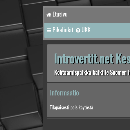
Etusivu
Pikalinkit
UKK
Introvertit.net K
Kohtaamispaikka kaikille Suomen in
Informaatio
Tilapäisesti pois käytöstä