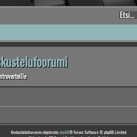
eskustelufoorumi
troverteille
Keskustelufoorumin ohjelmisto
phpBB
® Forum Software © phpBB Limited