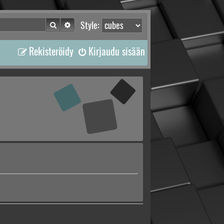
Etsi
Tarkennettu haku
Style:
Rekisteröidy
Kirjaudu sisään