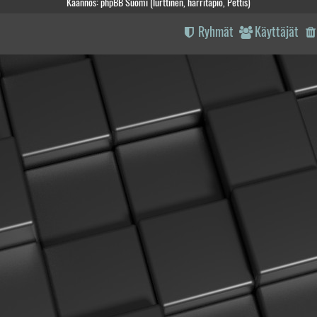
Käännös: phpBB Suomi (lurttinen, harritapio, Pettis)
Ryhmät
Käyttäjät