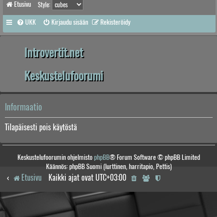
Etusivu
Style:
UKK
Kirjaudu sisään
Rekisteröidy
Introvertit.net
Keskustelufoorumi
Informaatio
Tilapäisesti pois käytöstä
Keskustelufoorumin ohjelmisto
phpBB
® Forum Software © phpBB Limited
Käännös: phpBB Suomi (lurttinen, harritapio, Pettis)
Etusivu
Kaikki ajat ovat
UTC+03:00