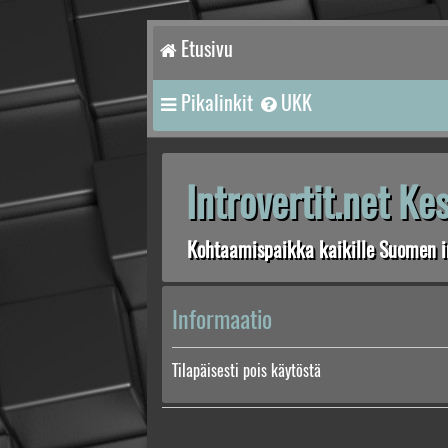
Etusivu
Pikalinkit
UKK
Introvertit.net K
Kohtaamispaikka kaikille Suomen in
Informaatio
Tilapäisesti pois käytöstä