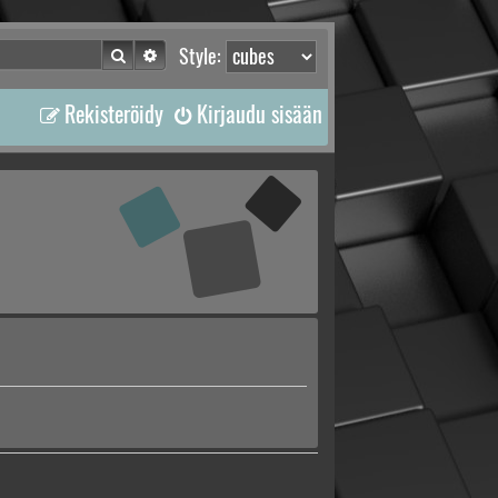
Etsi
Tarkennettu haku
Style:
Rekisteröidy
Kirjaudu sisään