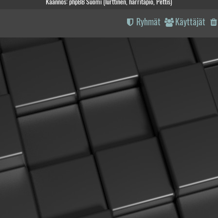
Käännös: phpBB Suomi (lurttinen, harritapio, Pettis)
Ryhmät
Käyttäjät