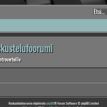
eskustelufoorumi
troverteille
Keskustelufoorumin ohjelmisto
phpBB
® Forum Software © phpBB Limited