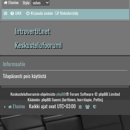
Etusivu
Style:
UKK
Kirjaudu sisään
Rekisteröidy
Introvertit.net
Keskustelufoorumi
Informaatio
Tilapäisesti pois käytöstä
Keskustelufoorumin ohjelmisto
phpBB
® Forum Software © phpBB Limited
Käännös: phpBB Suomi (lurttinen, harritapio, Pettis)
Etusivu
Kaikki ajat ovat
UTC+03:00