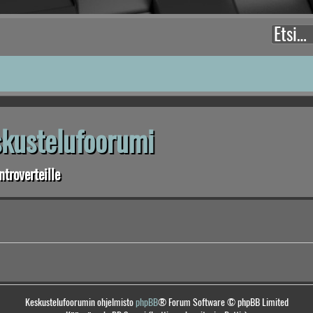
eskustelufoorumi
troverteille
Keskustelufoorumin ohjelmisto
phpBB
® Forum Software © phpBB Limited