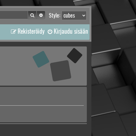
Etsi
Tarkennettu haku
Style:
Rekisteröidy
Kirjaudu sisään