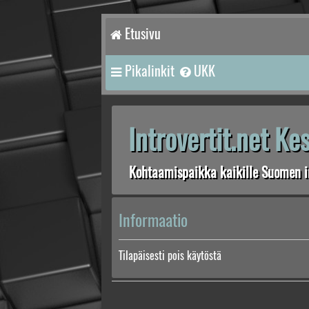
Etusivu
Pikalinkit
UKK
Introvertit.net K
Kohtaamispaikka kaikille Suomen in
Informaatio
Tilapäisesti pois käytöstä