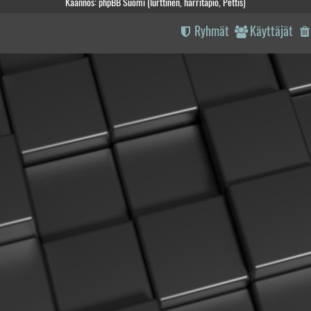
Käännös: phpBB Suomi (lurttinen, harritapio, Pettis)
Ryhmät
Käyttäjät