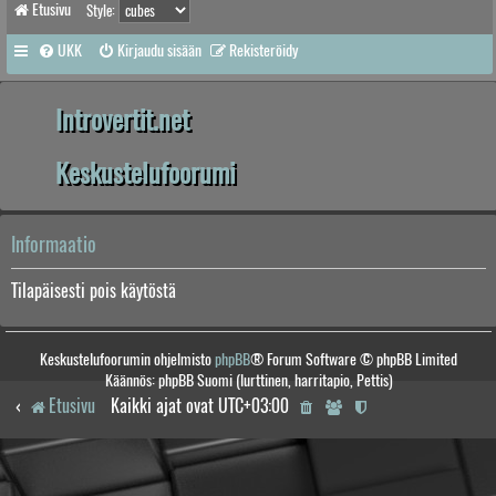
Etusivu
Style:
UKK
Kirjaudu sisään
Rekisteröidy
Introvertit.net
Keskustelufoorumi
Informaatio
Tilapäisesti pois käytöstä
Keskustelufoorumin ohjelmisto
phpBB
® Forum Software © phpBB Limited
Käännös: phpBB Suomi (lurttinen, harritapio, Pettis)
Etusivu
Kaikki ajat ovat
UTC+03:00