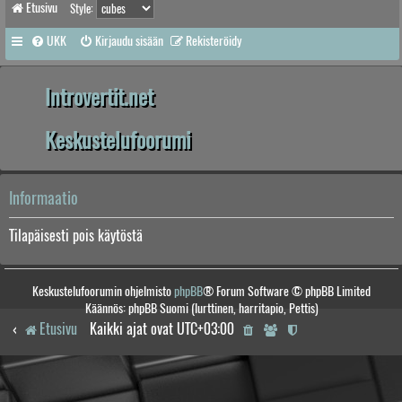
Etusivu
Style:
UKK
Kirjaudu sisään
Rekisteröidy
Introvertit.net
Keskustelufoorumi
Informaatio
Tilapäisesti pois käytöstä
Keskustelufoorumin ohjelmisto
phpBB
® Forum Software © phpBB Limited
Käännös: phpBB Suomi (lurttinen, harritapio, Pettis)
Etusivu
Kaikki ajat ovat
UTC+03:00