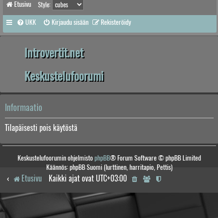
Etusivu
Style:
UKK
Kirjaudu sisään
Rekisteröidy
Introvertit.net
Keskustelufoorumi
Informaatio
Tilapäisesti pois käytöstä
Keskustelufoorumin ohjelmisto
phpBB
® Forum Software © phpBB Limited
Käännös: phpBB Suomi (lurttinen, harritapio, Pettis)
Etusivu
Kaikki ajat ovat
UTC+03:00