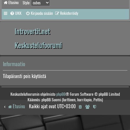
Etusivu
Style:
UKK
Kirjaudu sisään
Rekisteröidy
Introvertit.net
Keskustelufoorumi
Informaatio
Tilapäisesti pois käytöstä
Keskustelufoorumin ohjelmisto
phpBB
® Forum Software © phpBB Limited
Käännös: phpBB Suomi (lurttinen, harritapio, Pettis)
Etusivu
Kaikki ajat ovat
UTC+03:00