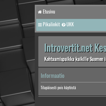
Etusivu
Pikalinkit
UKK
Introvertit.net K
Kohtaamispaikka kaikille Suomen in
Informaatio
Tilapäisesti pois käytöstä