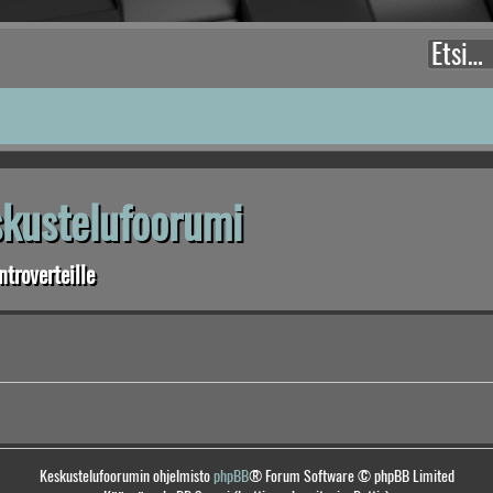
eskustelufoorumi
troverteille
Keskustelufoorumin ohjelmisto
phpBB
® Forum Software © phpBB Limited