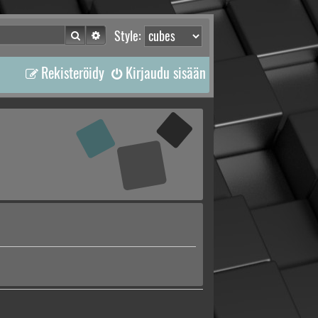
Etsi
Tarkennettu haku
Style:
Rekisteröidy
Kirjaudu sisään