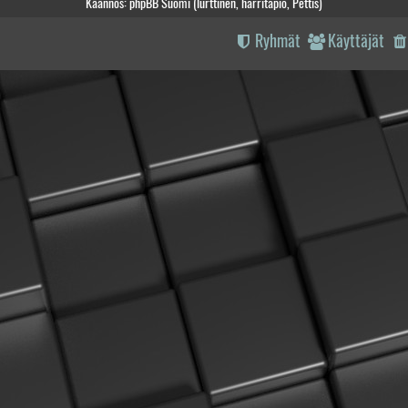
Käännös: phpBB Suomi (lurttinen, harritapio, Pettis)
Ryhmät
Käyttäjät