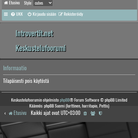
Etusivu
Style:
UKK
Kirjaudu sisään
Rekisteröidy
Introvertit.net
Keskustelufoorumi
Informaatio
Tilapäisesti pois käytöstä
Keskustelufoorumin ohjelmisto
phpBB
® Forum Software © phpBB Limited
Käännös: phpBB Suomi (lurttinen, harritapio, Pettis)
Etusivu
Kaikki ajat ovat
UTC+03:00