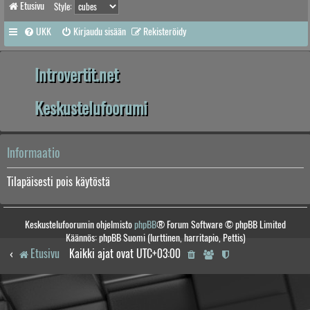
Etusivu
Style:
UKK
Kirjaudu sisään
Rekisteröidy
Introvertit.net
Keskustelufoorumi
Informaatio
Tilapäisesti pois käytöstä
Keskustelufoorumin ohjelmisto
phpBB
® Forum Software © phpBB Limited
Käännös: phpBB Suomi (lurttinen, harritapio, Pettis)
Etusivu
Kaikki ajat ovat
UTC+03:00