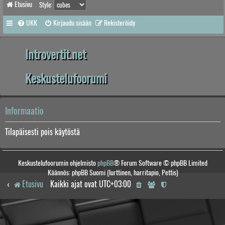
Etusivu
Style:
UKK
Kirjaudu sisään
Rekisteröidy
Introvertit.net
Keskustelufoorumi
Informaatio
Tilapäisesti pois käytöstä
Keskustelufoorumin ohjelmisto
phpBB
® Forum Software © phpBB Limited
Käännös: phpBB Suomi (lurttinen, harritapio, Pettis)
Etusivu
Kaikki ajat ovat
UTC+03:00