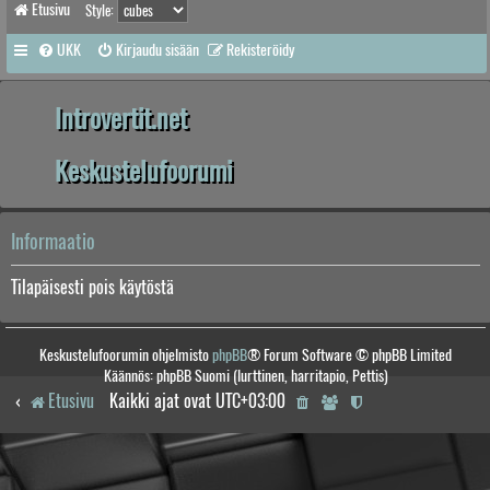
Etusivu
Style:
UKK
Kirjaudu sisään
Rekisteröidy
Introvertit.net
Keskustelufoorumi
Informaatio
Tilapäisesti pois käytöstä
Keskustelufoorumin ohjelmisto
phpBB
® Forum Software © phpBB Limited
Käännös: phpBB Suomi (lurttinen, harritapio, Pettis)
Etusivu
Kaikki ajat ovat
UTC+03:00