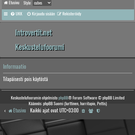
Etusivu
Style:
UKK
Kirjaudu sisään
Rekisteröidy
Introvertit.net
Keskustelufoorumi
Informaatio
Tilapäisesti pois käytöstä
Keskustelufoorumin ohjelmisto
phpBB
® Forum Software © phpBB Limited
Käännös: phpBB Suomi (lurttinen, harritapio, Pettis)
Etusivu
Kaikki ajat ovat
UTC+03:00