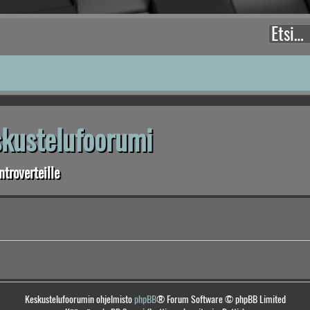
eskustelufoorumi
troverteille
Keskustelufoorumin ohjelmisto
phpBB
® Forum Software © phpBB Limited