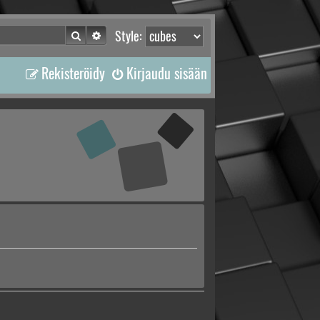
Etsi
Tarkennettu haku
Style:
Rekisteröidy
Kirjaudu sisään