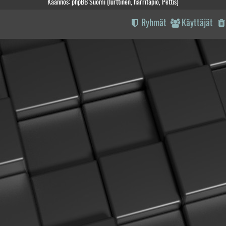
Käännös: phpBB Suomi (lurttinen, harritapio, Pettis)
Ryhmät
Käyttäjät