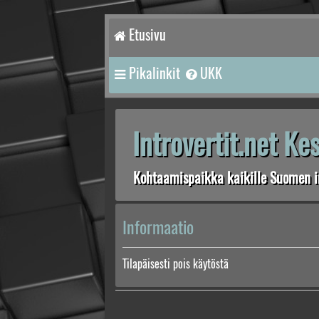
Etusivu
Pikalinkit
UKK
Introvertit.net K
Kohtaamispaikka kaikille Suomen in
Informaatio
Tilapäisesti pois käytöstä