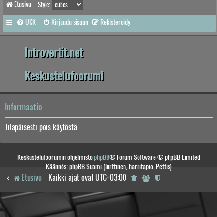
Etusivu
Style:
UKK
Kirjaudu sisään
Rekisteröidy
Introvertit.net
Keskustelufoorumi
Informaatio
Tilapäisesti pois käytöstä
Keskustelufoorumin ohjelmisto
phpBB
® Forum Software © phpBB Limited
Käännös: phpBB Suomi (lurttinen, harritapio, Pettis)
Etusivu
Kaikki ajat ovat
UTC+03:00