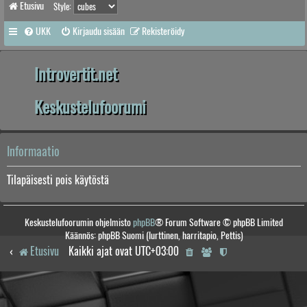
Etusivu
Style:
UKK
Kirjaudu sisään
Rekisteröidy
Introvertit.net
Keskustelufoorumi
Informaatio
Tilapäisesti pois käytöstä
Keskustelufoorumin ohjelmisto
phpBB
® Forum Software © phpBB Limited
Käännös: phpBB Suomi (lurttinen, harritapio, Pettis)
Etusivu
Kaikki ajat ovat
UTC+03:00