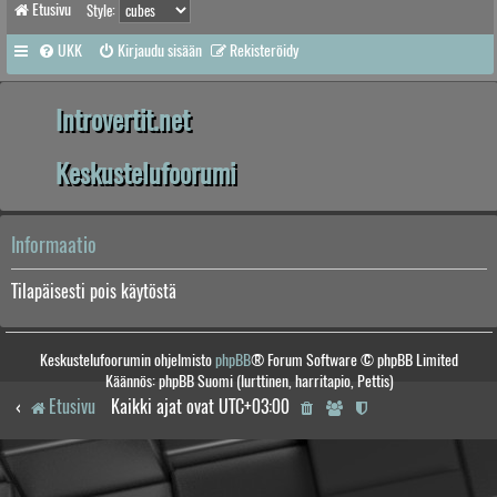
Etusivu
Style:
UKK
Kirjaudu sisään
Rekisteröidy
Introvertit.net
Keskustelufoorumi
Informaatio
Tilapäisesti pois käytöstä
Keskustelufoorumin ohjelmisto
phpBB
® Forum Software © phpBB Limited
Käännös: phpBB Suomi (lurttinen, harritapio, Pettis)
Etusivu
Kaikki ajat ovat
UTC+03:00