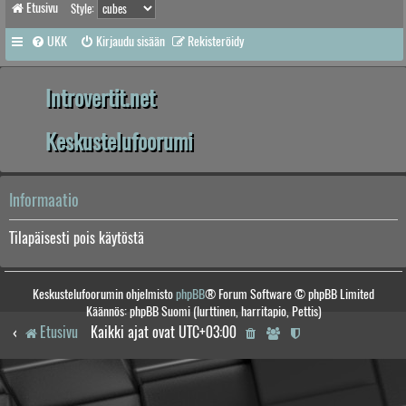
Etusivu
Style:
UKK
Kirjaudu sisään
Rekisteröidy
Introvertit.net
Keskustelufoorumi
Informaatio
Tilapäisesti pois käytöstä
Keskustelufoorumin ohjelmisto
phpBB
® Forum Software © phpBB Limited
Käännös: phpBB Suomi (lurttinen, harritapio, Pettis)
Etusivu
Kaikki ajat ovat
UTC+03:00