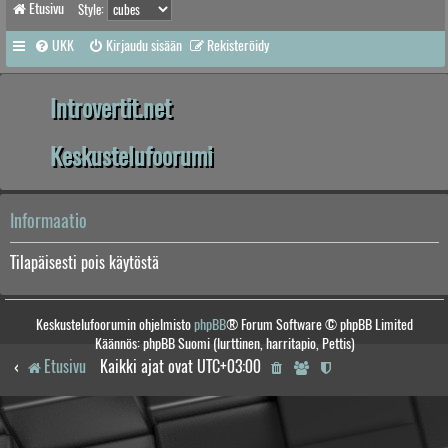
Etusivu
Style:
UKK
Kirjaudu sisään
Rekisteröidy
Introvertit.net
Keskustelufoorumi
Informaatio
Tilapäisesti pois käytöstä
Keskustelufoorumin ohjelmisto
phpBB
® Forum Software © phpBB Limited
Käännös: phpBB Suomi (lurttinen, harritapio, Pettis)
Etusivu
Kaikki ajat ovat
UTC+03:00