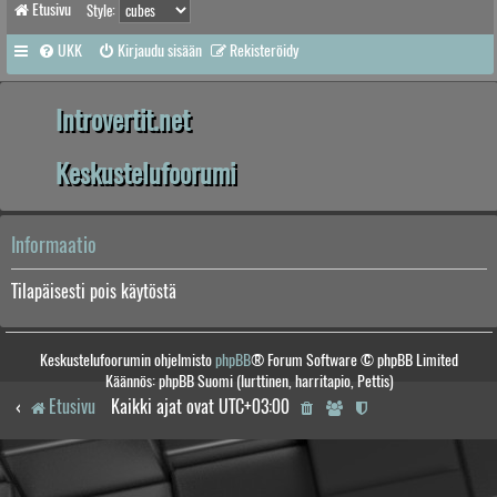
Etusivu
Style:
UKK
Kirjaudu sisään
Rekisteröidy
Introvertit.net
Keskustelufoorumi
Informaatio
Tilapäisesti pois käytöstä
Keskustelufoorumin ohjelmisto
phpBB
® Forum Software © phpBB Limited
Käännös: phpBB Suomi (lurttinen, harritapio, Pettis)
Etusivu
Kaikki ajat ovat
UTC+03:00