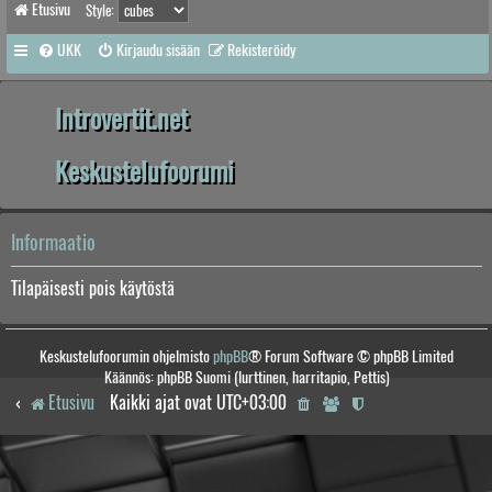
Etusivu
Style:
UKK
Kirjaudu sisään
Rekisteröidy
Introvertit.net
Keskustelufoorumi
Informaatio
Tilapäisesti pois käytöstä
Keskustelufoorumin ohjelmisto
phpBB
® Forum Software © phpBB Limited
Käännös: phpBB Suomi (lurttinen, harritapio, Pettis)
Etusivu
Kaikki ajat ovat
UTC+03:00